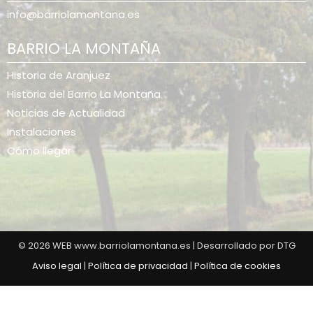
info@barriolamontana.es
BARRIO LA MONTAÑA
Historia de Aranjuez
Historia del Barrio La Montaña
Noticias de Actualidad
Instalaciones
Cómo llegar
© 2026 WEB www.barriolamontana.es | Desarrollado por DTG
Aviso legal
|
Política de privacidad
|
Política de cookies