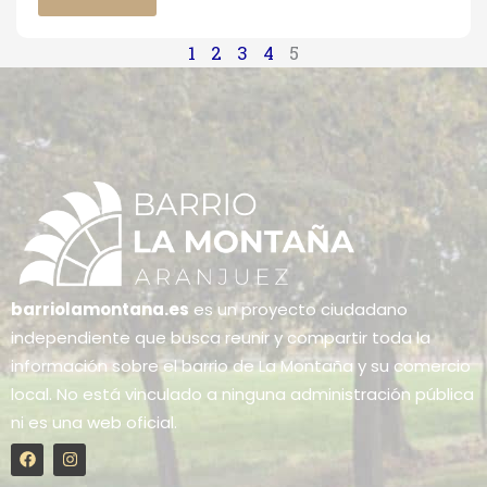
1
2
3
4
5
barriolamontana.es
es un proyecto ciudadano
independiente que busca reunir y compartir toda la
información sobre el barrio de La Montaña y su comercio
local. No está vinculado a ninguna administración pública
ni es una web oficial.
F
I
a
n
c
s