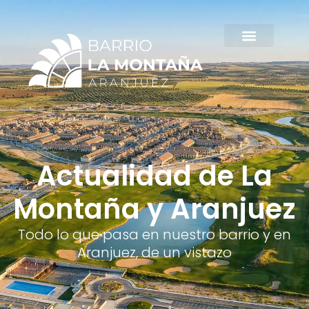
Ir
al
contenido
Actualidad de La
Montaña y Aranjuez
Todo lo que pasa en nuestro barrio y en
Aranjuez, de un vistazo