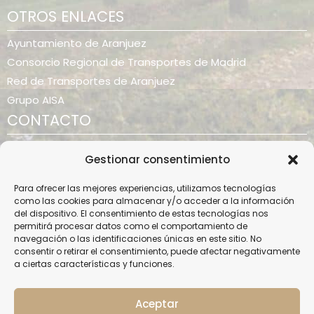
e
t
OTROS ENLACES
b
a
o
g
o
r
Ayuntamiento de Aranjuez
k
a
m
Consorcio Regional de Transportes de Madrid
Red de Transportes de Aranjuez
Grupo AISA
CONTACTO
info@barriolamontana.es
Gestionar consentimiento
BARRIO LA MONTAÑA
Para ofrecer las mejores experiencias, utilizamos tecnologías
como las cookies para almacenar y/o acceder a la información
Historia de Aranjuez
del dispositivo. El consentimiento de estas tecnologías nos
Historia del Barrio La Montaña
permitirá procesar datos como el comportamiento de
navegación o las identificaciones únicas en este sitio. No
Noticias de Actualidad
consentir o retirar el consentimiento, puede afectar negativamente
Instalaciones
a ciertas características y funciones.
Cómo llegar
Aceptar