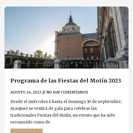
P
P
P
P
P
a
a
a
a
a
g
g
g
g
g
e
e
e
e
e
Programa de las Fiestas del Motín 2023
AGOSTO 24, 2023
NO HAY COMENTARIOS
Desde el miércoles 6 hasta el domingo 10 de septiembre,
Aranjuez se vestirá de gala para celebrar las
tradicionales Fiestas del Motín, un evento que ha sido
reconocido como de