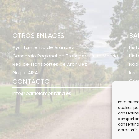
OTROS ENLACES
BA
Ayuntamiento de Aranjuez
Hist
Consorcio Regional de Transportes de Madrid
Hist
Red de Transportes de Aranjuez
Noti
Grupo AISA
Inst
CONTACTO
Cóm
info@barriolamontana.es
i
Para ofrec
cookies pa
consentimi
comportami
consentir o
característ